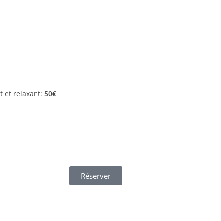
nt et relaxant:
50€
Réserver