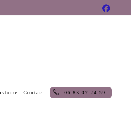
istoire
Contact
06 83 07 24 59