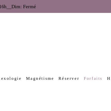
à 16h__Dim: Fermé
lexologie
Magnétisme
Réserver
Forfaits
H