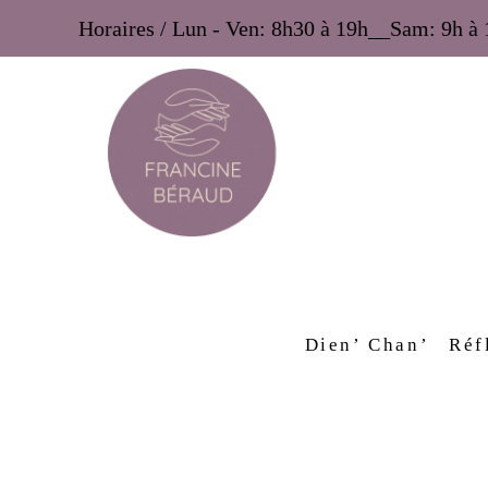
Horaires / Lun - Ven: 8h30 à 19h__Sam: 9h 
Dien’ Chan’
Réf